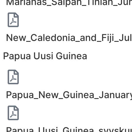
Marianas_Saipan_Tinian_Ju
New_Caledonia_and_Fiji_Ju
Papua Uusi Guinea
Papua_New_Guinea_January
Papua_Uusi_Guinea_syysku