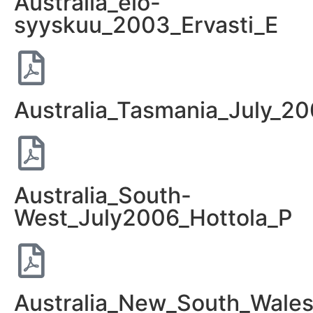
Australia_elo-
syyskuu_2003_Ervasti_E
Australia_Tasmania_July_20
Australia_South-
West_July2006_Hottola_P
Australia_New_South_Wale