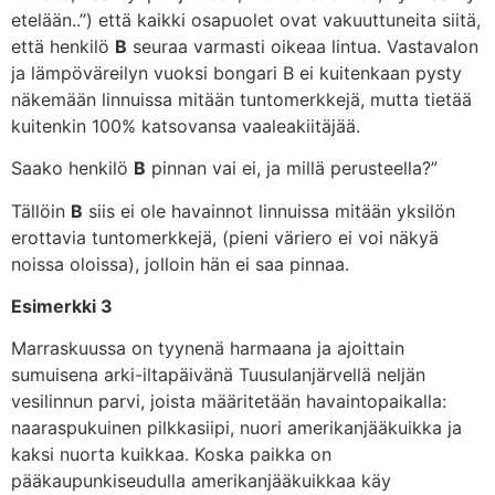
etelään..”) että kaikki osapuolet ovat vakuuttuneita siitä,
että henkilö
B
seuraa varmasti oikeaa lintua. Vastavalon
ja lämpöväreilyn vuoksi bongari B ei kuitenkaan pysty
näkemään linnuissa mitään tuntomerkkejä, mutta tietää
kuitenkin 100% katsovansa vaaleakiitäjää.
Saako henkilö
B
pinnan vai ei, ja millä perusteella?”
Tällöin
B
siis ei ole havainnot linnuissa mitään yksilön
erottavia tuntomerkkejä, (pieni väriero ei voi näkyä
noissa oloissa), jolloin hän ei saa pinnaa.
Esimerkki 3
Marraskuussa on tyynenä harmaana ja ajoittain
sumuisena arki-iltapäivänä Tuusulanjärvellä neljän
vesilinnun parvi, joista määritetään havaintopaikalla:
naaraspukuinen pilkkasiipi, nuori amerikanjääkuikka ja
kaksi nuorta kuikkaa. Koska paikka on
pääkaupunkiseudulla amerikanjääkuikkaa käy