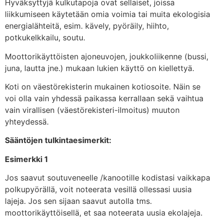
Hyväksyttyjä kulkutapoja ovat sellaiset, joissa
liikkumiseen käytetään omia voimia tai muita ekologisia
energialähteitä, esim. kävely, pyöräily, hiihto,
potkukelkkailu, soutu.
Moottorikäyttöisten ajoneuvojen, joukkoliikenne (bussi,
juna, lautta jne.) mukaan lukien käyttö on kiellettyä.
Koti on väestörekisterin mukainen kotiosoite. Näin se
voi olla vain yhdessä paikassa kerrallaan sekä vaihtua
vain virallisen (väestörekisteri-ilmoitus) muuton
yhteydessä.
Sääntöjen tulkintaesimerkit:
Esimerkki 1
Jos saavut soutuveneelle /kanootille kodistasi vaikkapa
polkupyörällä, voit noteerata vesillä ollessasi uusia
lajeja. Jos sen sijaan saavut autolla tms.
moottorikäyttöisellä, et saa noteerata uusia ekolajeja.