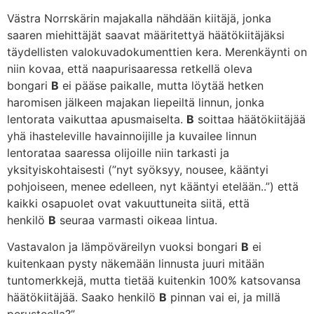
Västra Norrskärin majakalla nähdään kiitäjä, jonka
saaren miehittäjät saavat määritettyä häätökiitäjäksi
täydellisten valokuvadokumenttien kera. Merenkäynti on
niin kovaa, että naapurisaaressa retkellä oleva
bongari
B
ei pääse paikalle, mutta löytää hetken
haromisen jälkeen majakan liepeiltä linnun, jonka
lentorata vaikuttaa apusmaiselta.
B
soittaa häätökiitäjää
yhä ihasteleville havainnoijille ja kuvailee linnun
lentorataa saaressa olijoille niin tarkasti ja
yksityiskohtaisesti (”nyt syöksyy, nousee, kääntyi
pohjoiseen, menee edelleen, nyt kääntyi etelään..”) että
kaikki osapuolet ovat vakuuttuneita siitä, että
henkilö
B
seuraa varmasti oikeaa lintua.
Vastavalon ja lämpöväreilyn vuoksi bongari
B
ei
kuitenkaan pysty näkemään linnusta juuri mitään
tuntomerkkejä, mutta tietää kuitenkin 100% katsovansa
häätökiitäjää. Saako henkilö
B
pinnan vai ei, ja millä