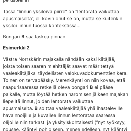
perusteella?”
Tässä ”linnun yksilöivä piirre” on ”lentorata vaikuttaa
apusmaiselta”, eli kovin ohut se on, mutta se kuitenkin
yksilöi linnun tuossa kontekstissa…
Bongari
B
saa laskea pinnan.
Esimerkki 2
Västra Norrskärin majakalla nähdään kaksi kiitäjää,
joista toisen saaren miehittäjät saavat määritettyä
vaaleakiitäjäksi täydellisten valokuvadokumenttien kera.
Toinen on tervapääsky. Merenkäynti on niin kovaa, että
naapurisaaressa retkellä oleva bongari
B
ei pääse
paikalle, mutta löytää hetken haromisen jälkeen majakan
liepeiltä linnut, joiden lentorata vaikuttaa
apusmaiselta.
B
soittaa vaaleakiitäjää yhä ihasteleville
havainnoijille ja kuvailee linnun lentorataa saaressa
olijoille niin tarkasti ja yksityiskohtaisesti (”nyt syöksyy,
nousee, kääntyi pohjoiseen, menee edelleen, nyt kääntyi