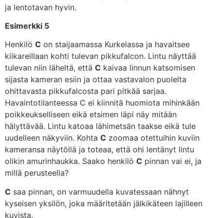
ja lentotavan hyvin.
Esimerkki 5
Henkilö
C
on staijaamassa Kurkelassa ja havaitsee
kiikareillaan kohti tulevan pikkufalcon. Lintu näyttää
tulevan niin läheltä, että
C
kaivaa linnun katsomisen
sijasta kameran esiin ja ottaa vastavalon puolelta
ohittavasta pikkufalcosta pari pitkää sarjaa.
Havaintotilanteessa C ei kiinnitä huomiota mihinkään
poikkeukselliseen eikä etsimen läpi näy mitään
hälyttävää. Lintu katoaa lähimetsän taakse eikä tule
uudelleen näkyviin. Kohta
C
zoomaa otettuihin kuviin
kameransa näytöllä ja toteaa, että ohi lentänyt lintu
olikin amurinhaukka. Saako henkilö
C
pinnan vai ei, ja
millä perusteella?
C
saa pinnan, on varmuudella kuvatessaan nähnyt
kyseisen yksilön, joka määritetään jälkikäteen lajilleen
kuvista.