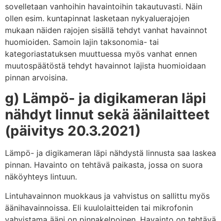
sovelletaan vanhoihin havaintoihin takautuvasti. Näin
ollen esim. kuntapinnat lasketaan nykyaluerajojen
mukaan näiden rajojen sisällä tehdyt vanhat havainnot
huomioiden. Samoin lajin taksonomia- tai
kategoriastatuksen muuttuessa myös vanhat ennen
muutospäätöstä tehdyt havainnot lajista huomioidaan
pinnan arvoisina.
g) Lämpö- ja digikameran läpi
nähdyt linnut sekä äänilaitteet
(päivitys 20.3.2021)
Lämpö- ja digikameran läpi nähdystä linnusta saa laskea
pinnan. Havainto on tehtävä paikasta, jossa on suora
näköyhteys lintuun.
Lintuhavainnon muokkaus ja vahvistus on sallittu myös
äänihavainnoissa. Eli kuulolaitteiden tai mikrofonin
vahvistama ääni on pinnakelpoinen. Havainto on tehtävä