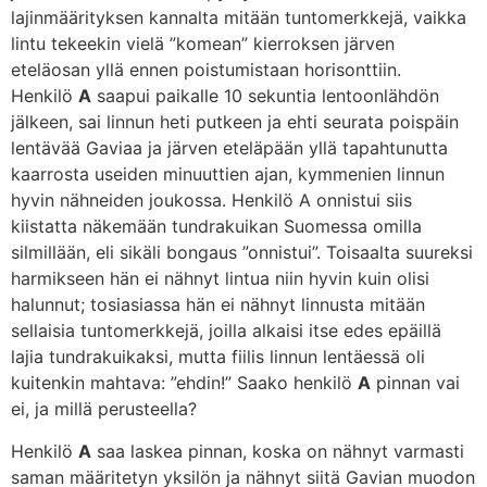
lajinmäärityksen kannalta mitään tuntomerkkejä, vaikka
lintu tekeekin vielä ”komean” kierroksen järven
eteläosan yllä ennen poistumistaan horisonttiin.
Henkilö
A
saapui paikalle 10 sekuntia lentoonlähdön
jälkeen, sai linnun heti putkeen ja ehti seurata poispäin
lentävää Gaviaa ja järven eteläpään yllä tapahtunutta
kaarrosta useiden minuuttien ajan, kymmenien linnun
hyvin nähneiden joukossa. Henkilö A onnistui siis
kiistatta näkemään tundrakuikan Suomessa omilla
silmillään, eli sikäli bongaus ”onnistui”. Toisaalta suureksi
harmikseen hän ei nähnyt lintua niin hyvin kuin olisi
halunnut; tosiasiassa hän ei nähnyt linnusta mitään
sellaisia tuntomerkkejä, joilla alkaisi itse edes epäillä
lajia tundrakuikaksi, mutta fiilis linnun lentäessä oli
kuitenkin mahtava: ”ehdin!” Saako henkilö
A
pinnan vai
ei, ja millä perusteella?
Henkilö
A
saa laskea pinnan, koska on nähnyt varmasti
saman määritetyn yksilön ja nähnyt siitä Gavian muodon