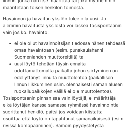
linnun, jonka hän itse määrittää tai joka myöhemmin
määritetään toisen henkilön toimesta.
Havainnon ja havaitun yksilön tulee olla uusi. Jo
aiemmin havaitusta yksilöstä voi laskea tosispontaanin
vain jos ko. havainto:
ei ole ollut havainnoitsijan tiedossa hänen tehdessä
omaa havaintoaan (esim. punakaulahanhi
Suomenlahden muuttoreitillä) tai
uusi löytö tehdään täysin ennalta
odottamattomalta paikalta johon siirtyminen on
edellyttänyt linnulta muuttolentoa (paikallisen
linnun liikkuminen esim. olennaisesti saman alueen
ruokailupaikkojen välillä ei ole muuttolentoa).
Tosispontaanin pinnan saa vain löytäjä, ei määrittäjä
eikä löytäjän kanssa samassa ryhmässä havainnointia
suorittanut henkilö, paitsi jos voidaan kiistatta
osoittaa että löytö on tapahtunut samanaikaisesti (esim.
rivissä komppaaminen). Samoin pyydystetystä