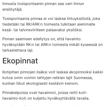
linnusta tosispontaanin pinnan saa vain linnun
ensilöytäjä.
Tosispontaania pinnaa ei voi laskea lintuyksilöstä, joka
tiedetään tai RK/ARK:n toimesta tulkitaan aiemmalle
kesä- tai talvireviirilleen palaavaksi yksilöksi.
Pinnan saamisen edellytys on, että havainto
hyväksytään RK:n tai ARK:n toimesta mikäli kyseessä on
tarkastettava laji.
Ekopinnat
Kotipihan pinnojen lisäksi voit laskea ekopinnoiksi kaikki
kotoa omin voimin tehtyjen retkien lajit Suomessa,
kunhan liikut ekologisesti kestävin keinoin.
Pinnakelpoisia ovat havainnot, joissa reitti koti-
havainto-koti on kuljettu hyväksyttävällä tavalla.