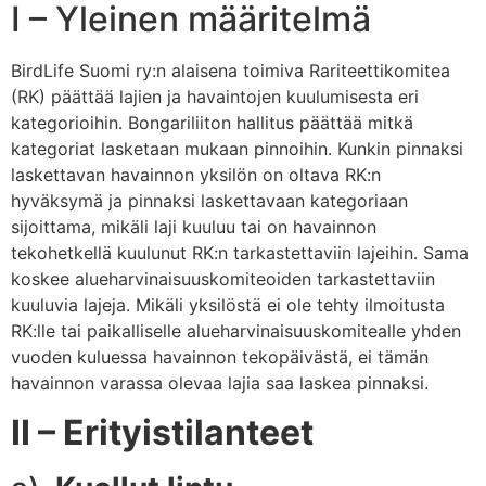
I – Yleinen määritelmä
BirdLife Suomi ry:n alaisena toimiva Rariteettikomitea
(RK) päättää lajien ja havaintojen kuulumisesta eri
kategorioihin. Bongariliiton hallitus päättää mitkä
kategoriat lasketaan mukaan pinnoihin. Kunkin pinnaksi
laskettavan havainnon yksilön on oltava RK:n
hyväksymä ja pinnaksi laskettavaan kategoriaan
sijoittama, mikäli laji kuuluu tai on havainnon
tekohetkellä kuulunut RK:n tarkastettaviin lajeihin. Sama
koskee alueharvinaisuuskomiteoiden tarkastettaviin
kuuluvia lajeja. Mikäli yksilöstä ei ole tehty ilmoitusta
RK:lle tai paikalliselle alueharvinaisuuskomitealle yhden
vuoden kuluessa havainnon tekopäivästä, ei tämän
havainnon varassa olevaa lajia saa laskea pinnaksi.
II – Erityistilanteet