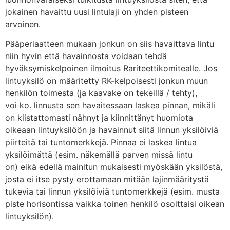
jokainen havaittu uusi lintulaji on yhden pisteen
arvoinen.
Pääperiaatteen mukaan jonkun on siis havaittava lintu
niin hyvin että havainnosta voidaan tehdä
hyväksymiskelpoinen ilmoitus Rariteettikomitealle. Jos
lintuyksilö on määritetty RK-kelpoisesti jonkun muun
henkilön toimesta (ja kaavake on tekeillä / tehty),
voi ko. linnusta sen havaitessaan laskea pinnan, mikäli
on kiistattomasti nähnyt ja kiinnittänyt huomiota
oikeaan lintuyksilöön ja havainnut siitä linnun yksilöiviä
piirteitä tai tuntomerkkejä. Pinnaa ei laskea lintua
yksilöimättä (esim. näkemällä parven missä lintu
on) eikä edellä mainitun mukaisesti myöskään yksilöstä,
josta ei itse pysty erottamaan mitään lajinmääritystä
tukevia tai linnun yksilöiviä tuntomerkkejä (esim. musta
piste horisontissa vaikka toinen henkilö osoittaisi oikean
lintuyksilön).