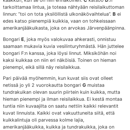
kaakkuri, kun se on niin erinäköinen.
C
katsoo
D
:n
tarkoittamaa lintua, ja toteaa nähtyään reisilaikuttoman
linnun: ”toi on tota yksilöllistä ulkonäkövaihtelua”.
B
ei
edes katso pienempiä kuikkia, vaan on tohkeissaan
amerikanjääkuikasta, joka on arvokas Järvenpäänpinna.
Bongari
E
, joka myös valokuvaa ahkerasti, onnistuu
saamaan mukavia kuvia vesilinturyhmästä. Hän juttelee
bongari F:n kanssa, joka löysi linnut. Miksiköhän noi
kaksi kuikkaa on niin eri näköisiä. Toinen on hieman
pienempi, eikä sillä näy reisilaikkua.
Pari päivää myöhemmin, kun kuvat siis ovat olleet
netissä jo yli 2 vuorokautta bongari
G
muistaa
tundrakuikan olevan suurin piirtein kuin kuikka, mutta
hieman pienempi ja ilman reisilaikkua. Ei kestä montaa
tuntia niin kuvaajilta on saatu nettiin kaikki relevantit
kuvat linnuista. Kaikki ovat vakuuttuneita siitä, että
kuikkalintuja oli parvessa kolme lajia,
amerikanjääkuikka, kuikka ja tundrakuikka, joka on