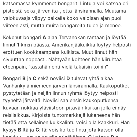
katsomassa kymmenet bongarit. Lintuja voi katsoa eri
pisteistä sekä järven itä-, että länsirannalla. Muutama
valokuvaaja viipyy paikalla koko valoisan ajan puoli
viiteen asti, mutta muita bongareita tulee ja menee.
Kokenut bongari
A
ajaa Tervanokan rantaan ja löytää
linnut 1 km:n päästä. Amerikanjääkuikka löytyy helposti
erottuen kookkaampana kuikista. Muut linnut hän
sivuuttaa nopeasti. Nähtyään kohteen hän kiiruhtaa
eteenpäin, ”tästähän ehti vielä takaisin töihin”.
Bongari
B
ja
C
sekä noviisi
D
tulevat yhtä aikaa
Vanhankylänniemeen järven länsirannalla. Kaukoputket
pystytetään ja neljän linnun ryhmä löytyy helposti
tyyneltä järveltä. Noviisi saa ensin kaukoputkensa
kuvaan nokkaa yläviistoon pitävän kuikan jolla ei näy
reisilaikkua. Kirjoista tuntomerkkejä lukeneena hän
tietää että sellainen kuikkalintu voisi olla kaakkuri. Hän
kysyy
B
:ltä ja
C
:ltä: voisiko tuo lintu jota katson olla