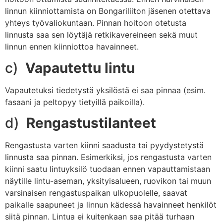
linnun kiinniottamista on Bongariliiton jäsenen otettava
yhteys työvaliokuntaan. Pinnan hoitoon otetusta
linnusta saa sen löytäjä retkikavereineen sekä muut
linnun ennen kiinniottoa havainneet.
c)
Vapautettu lintu
Vapautetuksi tiedetystä yksilöstä ei saa pinnaa (esim.
fasaani ja peltopyy tietyillä paikoilla).
d)
Rengastustilanteet
Rengastusta varten kiinni saadusta tai pyydystetystä
linnusta saa pinnan. Esimerkiksi, jos rengastusta varten
kiinni saatu lintuyksilö tuodaan ennen vapauttamistaan
näytille lintu-aseman, yksityisalueen, ruovikon tai muun
varsinaisen rengastuspaikan ulkopuolelle, saavat
paikalle saapuneet ja linnun kädessä havainneet henkilöt
siitä pinnan. Lintua ei kuitenkaan saa pitää turhaan