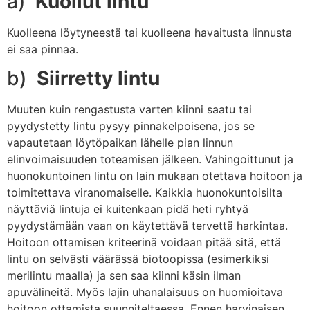
a)
Kuollut lintu
Kuolleena löytyneestä tai kuolleena havaitusta linnusta
ei saa pinnaa.
b)
Siirretty lintu
Muuten kuin rengastusta varten kiinni saatu tai
pyydystetty lintu pysyy pinnakelpoisena, jos se
vapautetaan löytöpaikan lähelle pian linnun
elinvoimaisuuden toteamisen jälkeen. Vahingoittunut ja
huonokuntoinen lintu on lain mukaan otettava hoitoon ja
toimitettava viranomaiselle. Kaikkia huonokuntoisilta
näyttäviä lintuja ei kuitenkaan pidä heti ryhtyä
pyydystämään vaan on käytettävä tervettä harkintaa.
Hoitoon ottamisen kriteerinä voidaan pitää sitä, että
lintu on selvästi väärässä biotoopissa (esimerkiksi
merilintu maalla) ja sen saa kiinni käsin ilman
apuvälineitä. Myös lajin uhanalaisuus on huomioitava
hoitoon ottamista suunniteltaessa. Ennen harvinaisen