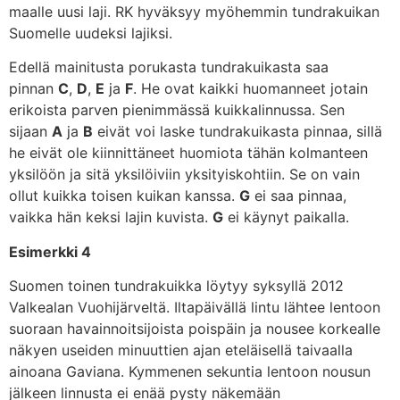
maalle uusi laji. RK hyväksyy myöhemmin tundrakuikan
Suomelle uudeksi lajiksi.
Edellä mainitusta porukasta tundrakuikasta saa
pinnan
C
,
D
,
E
ja
F
. He ovat kaikki huomanneet jotain
erikoista parven pienimmässä kuikkalinnussa. Sen
sijaan
A
ja
B
eivät voi laske tundrakuikasta pinnaa, sillä
he eivät ole kiinnittäneet huomiota tähän kolmanteen
yksilöön ja sitä yksilöiviin yksityiskohtiin. Se on vain
ollut kuikka toisen kuikan kanssa.
G
ei saa pinnaa,
vaikka hän keksi lajin kuvista.
G
ei käynyt paikalla.
Esimerkki 4
Suomen toinen tundrakuikka löytyy syksyllä 2012
Valkealan Vuohijärveltä. Iltapäivällä lintu lähtee lentoon
suoraan havainnoitsijoista poispäin ja nousee korkealle
näkyen useiden minuuttien ajan eteläisellä taivaalla
ainoana Gaviana. Kymmenen sekuntia lentoon nousun
jälkeen linnusta ei enää pysty näkemään