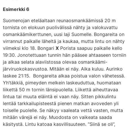
Esimerkki 6
Suomenojan eteläaltaan reunaosmankäämissä 20 m
tornista on elokuun puolivälissä nähty ja valokuvattu
osmankäämikerttunen, uusi laji Suomelle. Bongareita on
virrannut paikalle läheltä ja kaukaa, mutta lintu on nähty
viimeksi klo 18. Bongari
X
Porista saapuu paikalle kello
19:30. Jonotettuaan tunnin hän pääsee ahtaaseen torniin
ja alkaa selata alaviistossa olevaa osmankäämi-
järviruokokasvustoa. Mitään ei näy. Aika kuluu. Aurinko
laskee 21:15. Bongareita alkaa poistua valon vähetessä.
Yh’täkkiä, pimeyden melkein laskeuduttua, huomataan
liikettä 50 m tornin länsipuolella. Liikettä aiheuttavaa
lintua tai muuta eläintä ei vaan näy. Sitten pikkulintu
lentää tarkkailupisteestä pienen matkan avoveden yli
toiselle puolelle. Se näkyy vaaleata vettä vasten, mutta
mitään värejä ei näy. Muodosta on vaikeata saada
käsitystä. Lintu katoaa kasvillisuuteen. ”Siinä se oli”,