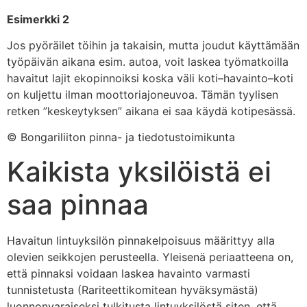
Esimerkki 2
Jos pyöräilet töihin ja takaisin, mutta joudut käyttämään
työpäivän aikana esim. autoa, voit laskea työmatkoilla
havaitut lajit ekopinnoiksi koska väli koti–havainto–koti
on kuljettu ilman moottoriajoneuvoa. Tämän tyylisen
retken ”keskeytyksen” aikana ei saa käydä kotipesässä.
© Bongariliiton pinna- ja tiedotustoimikunta
Kaikista yksilöistä ei
saa pinnaa
Havaitun lintuyksilön pinnakelpoisuus määrittyy alla
olevien seikkojen perusteella. Yleisenä periaatteena on,
että pinnaksi voidaan laskea havainto varmasti
tunnistetusta (Rariteettikomitean hyväksymästä)
luonnonvaraiseksi tulkitusta lintuyksilöstä siten, että