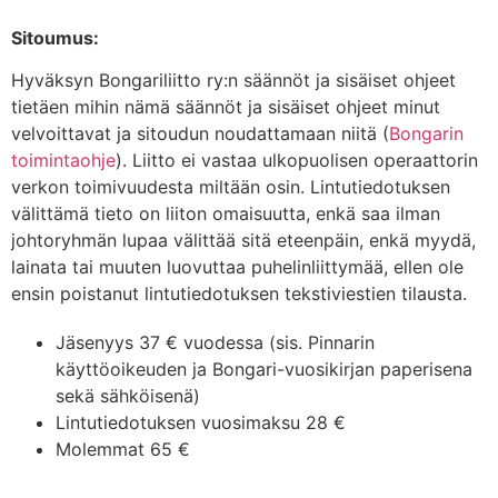
Sitoumus:
Hyväksyn Bongariliitto ry:n säännöt ja sisäiset ohjeet
tietäen mihin nämä säännöt ja sisäiset ohjeet minut
velvoittavat ja sitoudun noudattamaan niitä (
Bongarin
toimintaohje
). Liitto ei vastaa ulkopuolisen operaattorin
verkon toimivuudesta miltään osin. Lintutiedotuksen
välittämä tieto on liiton omaisuutta, enkä saa ilman
johtoryhmän lupaa välittää sitä eteenpäin, enkä myydä,
lainata tai muuten luovuttaa puhelinliittymää, ellen ole
ensin poistanut lintutiedotuksen tekstiviestien tilausta.
Jäsenyys 37 € vuodessa (sis. Pinnarin
käyttöoikeuden ja Bongari-vuosikirjan paperisena
sekä sähköisenä)
Lintutiedotuksen vuosimaksu 28 €
Molemmat 65 €