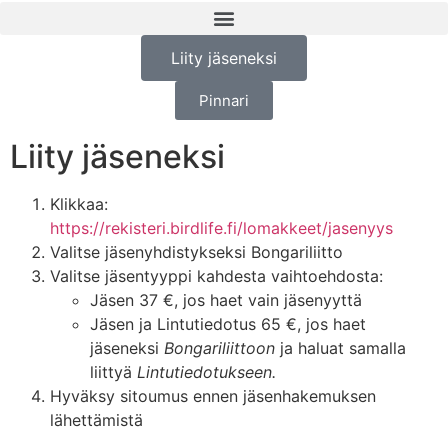
Liity jäseneksi
Pinnari
Liity jäseneksi
Klikkaa:
https://rekisteri.birdlife.fi/lomakkeet/jasenyys
Valitse jäsenyhdistykseksi Bongariliitto
Valitse jäsentyyppi kahdesta vaihtoehdosta:
Jäsen 37 €, jos haet vain jäsenyyttä
Jäsen ja Lintutiedotus 65 €, jos haet
jäseneksi
Bongariliittoon
ja haluat samalla
liittyä
Lintutiedotukseen.
Hyväksy sitoumus ennen jäsenhakemuksen
lähettämistä