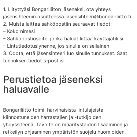
1. Liityttyäsi Bongariliiton jäseneksi, ota yhteys
jäsensihteeriin osoitteessa
jasensihteeri@bongariliitto.fi
2. Muista laittaa sähköpostiin seuraavat tiedot:
– Koko nimesi
– Sähköpostiosoite, jonka haluat liittää käyttäjätiliisi
– Lintutiedotuslyhenne, jos sinulla on sellainen
3. Odota, että jäsensihteeri luo sinulle tunnukset. Saat
tunnuksen tiedot s-postiisi
Perustietoa jäseneksi
haluavalle
Bongariliitto toimii harvinaisista lintulajeista
kiinnostuneiden harrastajien ja -tutkijoiden
yhdyssiteenä. Tavoite on määritystaidon lisääminen ja
retkeilyn ohjaaminen ympäristön suojelu huomioiden.