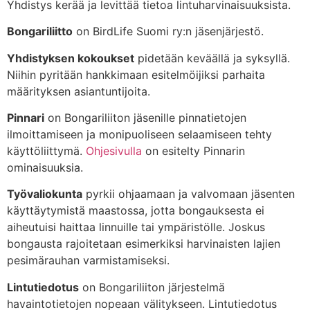
Yhdistys kerää ja levittää tietoa lintuharvinaisuuksista.
Bongariliitto
on BirdLife Suomi ry:n jäsenjärjestö.
Yhdistyksen kokoukset
pidetään keväällä ja syksyllä.
Niihin pyritään hankkimaan esitelmöijiksi parhaita
määrityksen asiantuntijoita.
Pinnari
on Bongariliiton jäsenille pinnatietojen
ilmoittamiseen ja monipuoliseen selaamiseen tehty
käyttöliittymä.
Ohjesivulla
on esitelty Pinnarin
ominaisuuksia.
Työvaliokunta
pyrkii ohjaamaan ja valvomaan jäsenten
käyttäytymistä maastossa, jotta bongauksesta ei
aiheutuisi haittaa linnuille tai ympäristölle. Joskus
bongausta rajoitetaan esimerkiksi harvinaisten lajien
pesimärauhan varmistamiseksi.
Lintutiedotus
on Bongariliiton järjestelmä
havaintotietojen nopeaan välitykseen. Lintutiedotus