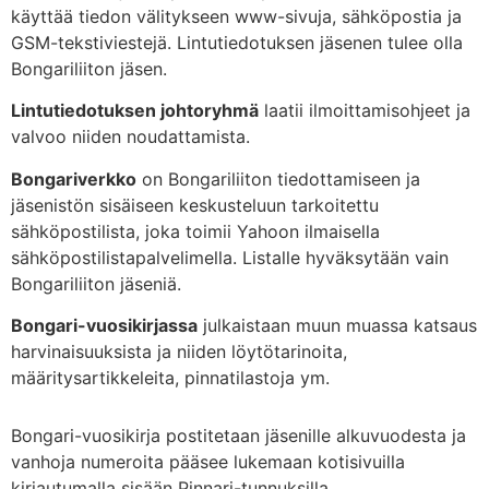
käyttää tiedon välitykseen www-sivuja, sähköpostia ja
GSM-tekstiviestejä. Lintutiedotuksen jäsenen tulee olla
Bongariliiton jäsen.
Lintutiedotuksen johtoryhmä
laatii ilmoittamisohjeet ja
valvoo niiden noudattamista.
Bongariverkko
on Bongariliiton tiedottamiseen ja
jäsenistön sisäiseen keskusteluun tarkoitettu
sähköpostilista, joka toimii Yahoon ilmaisella
sähköpostilistapalvelimella. Listalle hyväksytään vain
Bongariliiton jäseniä.
Bongari-vuosikirjassa
julkaistaan muun muassa katsaus
harvinaisuuksista ja niiden löytötarinoita,
määritysartikkeleita, pinnatilastoja ym.
Bongari-vuosikirja postitetaan jäsenille alkuvuodesta ja
vanhoja numeroita pääsee lukemaan kotisivuilla
kirjautumalla sisään Pinnari-tunnuksilla.