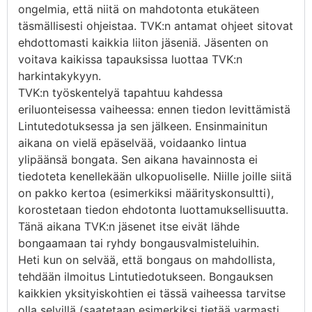
ongelmia, että niitä on mahdotonta etukäteen
täsmällisesti ohjeistaa. TVK:n antamat ohjeet sitovat
ehdottomasti kaikkia liiton jäseniä. Jäsenten on
voitava kaikissa tapauksissa luottaa TVK:n
harkintakykyyn.
TVK:n työskentelyä tapahtuu kahdessa
eriluonteisessa vaiheessa: ennen tiedon levittämistä
Lintutedotuksessa ja sen jälkeen. Ensinmainitun
aikana on vielä epäselvää, voidaanko lintua
ylipäänsä bongata. Sen aikana havainnosta ei
tiedoteta kenellekään ulkopuoliselle. Niille joille siitä
on pakko kertoa (esimerkiksi määrityskonsultti),
korostetaan tiedon ehdotonta luottamuksellisuutta.
Tänä aikana TVK:n jäsenet itse eivät lähde
bongaamaan tai ryhdy bongausvalmisteluihin.
Heti kun on selvää, että bongaus on mahdollista,
tehdään ilmoitus Lintutiedotukseen. Bongauksen
kaikkien yksityiskohtien ei tässä vaiheessa tarvitse
olla selvillä (saatetaan esimerkiksi tietää varmasti,