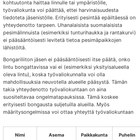
kohtuutonta haittaa linnulle tai ympäristölle,
työvaliokunta voi päättää, ettei harvinaisuudesta
tiedoteta jäsenistölle. Erityisesti pesintää epäiltäessä on
yhteydenotto tarpeen. Uhanalaisista suomalaisista
pesimälinnuista (esimerkiksi tunturihaukka ja rantakurvi)
ei pääsääntöisesti levitetä tietoa pesimäpaikkojen
lähistöltä.
Bongariliiton jäsen ei pääsääntöisesti itse päätä, onko
lintu bongattavissa vai ei (esimerkiksi yksityisalueella
oleva lintu), koska työvaliokunnalla voi olla
mahdollisuuksia neuvotella alueelle pääsystä. Tämän
takia yhteydenotto työvaliokuntaan on aina
suositeltavaa ongelmatapauksissa. Tämä koskee
erityisesti bongausta suljetuilla alueilla. Myös
määritysongelmissa voi ottaa yhteyttä työvaliokuntaan
Nimi
Asema
Paikkakunta
Puhelin