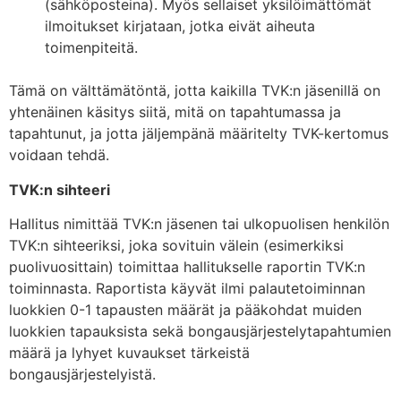
(sähköposteina). Myös sellaiset yksilöimättömät
ilmoitukset kirjataan, jotka eivät aiheuta
toimenpiteitä.
Tämä on välttämätöntä, jotta kaikilla TVK:n jäsenillä on
yhtenäinen käsitys siitä, mitä on tapahtumassa ja
tapahtunut, ja jotta jäljempänä määritelty TVK-kertomus
voidaan tehdä.
TVK:n sihteeri
Hallitus nimittää TVK:n jäsenen tai ulkopuolisen henkilön
TVK:n sihteeriksi, joka sovituin välein (esimerkiksi
puolivuosittain) toimittaa hallitukselle raportin TVK:n
toiminnasta. Raportista käyvät ilmi palautetoiminnan
luokkien 0-1 tapausten määrät ja pääkohdat muiden
luokkien tapauksista sekä bongausjärjestelytapahtumien
määrä ja lyhyet kuvaukset tärkeistä
bongausjärjestelyistä.