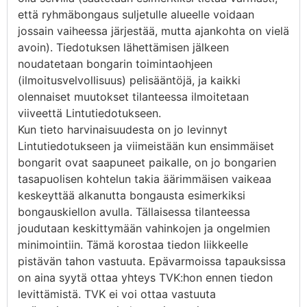
että ryhmäbongaus suljetulle alueelle voidaan
jossain vaiheessa järjestää, mutta ajankohta on vielä
avoin). Tiedotuksen lähettämisen jälkeen
noudatetaan bongarin toimintaohjeen
(ilmoitusvelvollisuus) pelisääntöjä, ja kaikki
olennaiset muutokset tilanteessa ilmoitetaan
viiveettä Lintutiedotukseen.
Kun tieto harvinaisuudesta on jo levinnyt
Lintutiedotukseen ja viimeistään kun ensimmäiset
bongarit ovat saapuneet paikalle, on jo bongarien
tasapuolisen kohtelun takia äärimmäisen vaikeaa
keskeyttää alkanutta bongausta esimerkiksi
bongauskiellon avulla. Tällaisessa tilanteessa
joudutaan keskittymään vahinkojen ja ongelmien
minimointiin. Tämä korostaa tiedon liikkeelle
pistävän tahon vastuuta. Epävarmoissa tapauksissa
on aina syytä ottaa yhteys TVK:hon ennen tiedon
levittämistä. TVK ei voi ottaa vastuuta