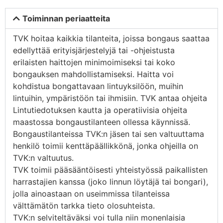
Toiminnan periaatteita
TVK hoitaa kaikkia tilanteita, joissa bongaus saattaa
edellyttää erityisjärjestelyjä tai -ohjeistusta
erilaisten haittojen minimoimiseksi tai koko
bongauksen mahdollistamiseksi. Haitta voi
kohdistua bongattavaan lintuyksilöön, muihin
lintuihin, ympäristöön tai ihmisiin. TVK antaa ohjeita
Lintutiedotuksen kautta ja operatiivisia ohjeita
maastossa bongaustilanteen ollessa käynnissä.
Bongaustilanteissa TVK:n jäsen tai sen valtuuttama
henkilö toimii kenttäpäällikkönä, jonka ohjeilla on
TVK:n valtuutus.
TVK toimii pääsääntöisesti yhteistyössä paikallisten
harrastajien kanssa (joko linnun löytäjä tai bongari),
jolla ainoastaan on useimmissa tilanteissa
välttämätön tarkka tieto olosuhteista.
TVK:n selviteltäväksi voi tulla niin monenlaisia