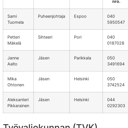
nro.
Sami
Puheenjohtaja
Espoo
040
Tuomela
5950547
Petteri
Sihteeri
Pori
040
Mäkelä
0187028
Janne
Jäsen
Parikkala
050
Aalto
3491694
Mika
Jäsen
Helsinki
050
Ohtonen
3742524
Aleksanteri
Jäsen
Helsinki
044
Pikkarainen
0292303
Työvaliokunnan (TVK)