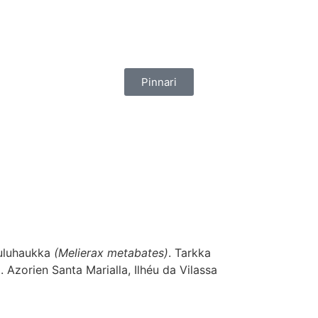
Pinnari
lauluhaukka
(Melierax metabates)
. Tarkka
 Azorien Santa Marialla, Ilhéu da Vilassa