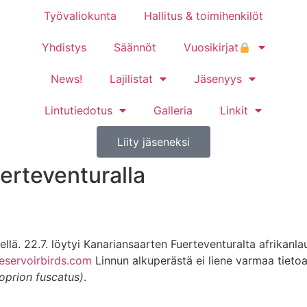
Työvaliokunta
Hallitus & toimihenkilöt
Yhdistys
Säännöt
Vuosikirjat
News!
Lajilistat
Jäsenyys
Lintutiedotus
Galleria
Linkit
Liity jäseneksi
erteventuralla
keellä. 22.7. löytyi Kanariansaarten Fuerteventuralta afrikan
eservoirbirds.com
Linnun alkuperästä ei liene varmaa tietoa.
oprion fuscatus)
.