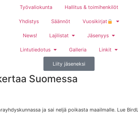
Työvaliokunta
Hallitus & toimihenkilöt
Yhdistys
Säännöt
Vuosikirjat
News!
Lajilistat
Jäsenyys
Lintutiedotus
Galleria
Linkit
Liity jäseneksi
 kertaa Suomessa
ayhdyskunnassa ja sai neljä poikasta maailmalle. Lue Bird