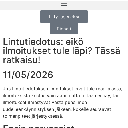
Liity jäseneksi
Pinnari
Lintutiedotus: eikö
ilmoitukset tule läpi? Tässä
ratkaisu!
11/05/2026
Jos Lintutiedotuksen ilmoitukset eivät tule reaaliajassa,
ilmoituksista kuuluu vain ääni mutta mitään ei näy, tai
ilmoitukset ilmestyvät vasta puhelimen
uudelleenkäynnistyksen jälkeen, kokeile seuraavat
toimenpiteet järjestyksessä.