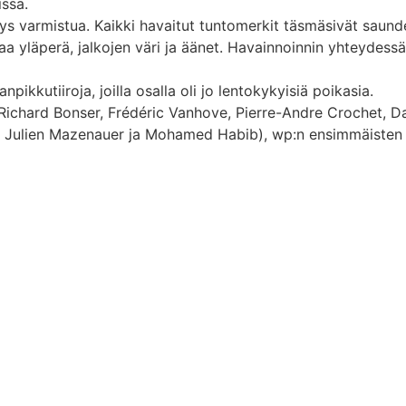
issä.
tys varmistua. Kaikki havaitut tuntomerkit täsmäsivät saund
a yläperä, jalkojen väri ja äänet. Havainnoinnin yhteydessä
npikkutiiroja, joilla osalla oli jo lentokykyisiä poikasia.
 (Richard Bonser, Frédéric Vanhove, Pierre-Andre Crochet, D
 Julien Mazenauer ja Mohamed Habib), wp:n ensimmäisten p