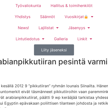
Työvaliokunta
Hallitus & toimihenkilöt
Yhdistys
Säännöt
Vuosikirjat
News!
Lajilistat
Jäsenyys
Lintutiedotus
Galleria
Linkit
Liity jäseneksi
ianpikkutiiran pesintä varmi
esällä 2012 9 ”pikkutiiran” ryhmän lounais Siinailta. Hänen 
untomerkit eivät täsmänneet pikkutiiroihin vaan paremminki
ät arabianpikkutiirat, päätti 9 wp kerääjää tarkistaa yhdes
ui Egyptin epävakaan poliittisen tilanteen johdosta ja retk