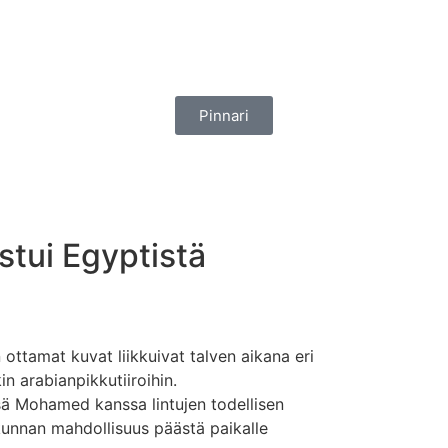
Pinnari
stui Egyptistä
ottamat kuvat liikkuivat talven aikana eri
n arabianpikkutiiroihin.
sä Mohamed kanssa lintujen todellisen
ikunnan mahdollisuus päästä paikalle