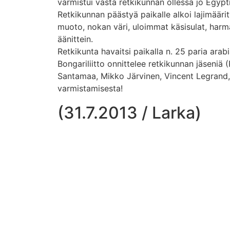
varmistui vasta retkikunnan ollessa jo Egypt
Retkikunnan päästyä paikalle alkoi lajimääri
muoto, nokan väri, uloimmat käsisulat, harma
äänittein.
Retkikunta havaitsi paikalla n. 25 paria arabia
Bongariliitto onnittelee retkikunnan jäseniä
Santamaa, Mikko Järvinen, Vincent Legrand,
varmistamisesta!
(31.7.2013 / Larka)