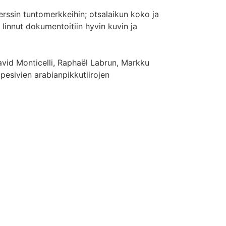
erssin tuntomerkkeihin; otsalaikun koko ja
 linnut dokumentoitiin hyvin kuvin ja
avid Monticelli, Raphaël Labrun, Markku
esivien arabianpikkutiirojen